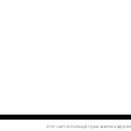
© Авторское право 2026
Arktika
. Все права з
Этот сайт использует куки-файлы и други