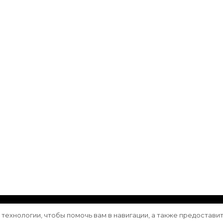
ащищены.
Vilva | Разработана
Blossom Themes
. Сайт работа
е технологии, чтобы помочь вам в навигации, а также предостави