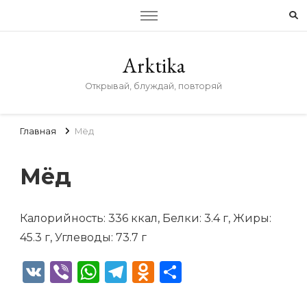
Arktika
Открывай, блуждай, повторяй
Главная
Мёд
Мёд
Калорийность: 336 ккал, Белки: 3.4 г, Жиры:
45.3 г, Углеводы: 73.7 г
VK
Viber
WhatsApp
Telegram
Odnoklassniki
Отправить