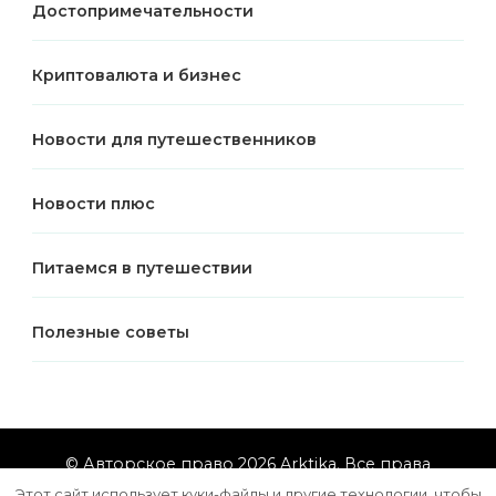
Достопримечательности
Криптовалюта и бизнес
Новости для путешественников
Новости плюс
Питаемся в путешествии
Полезные советы
© Авторское право 2026
Arktika
. Все права
защищены.
Vilva | Разработана
Blossom Themes
.
Этот сайт использует куки-файлы и другие технологии, чтобы