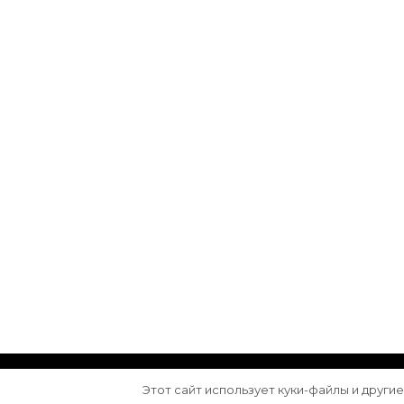
© Авторское право 2026
Arktika
. Все права з
Этот сайт использует куки-файлы и други