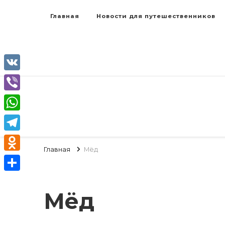
Главная
Новости для путешественников
VK
Viber
WhatsApp
Telegram
Главная
Мёд
Odnoklassniki
Отправить
Мёд