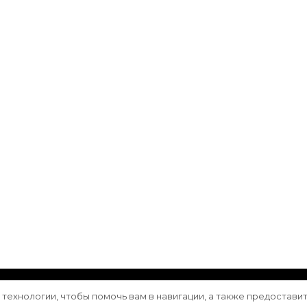
ащищены.
Vilva | Разработана
Blossom Themes
. Сайт работа
е технологии, чтобы помочь вам в навигации, а также предостави