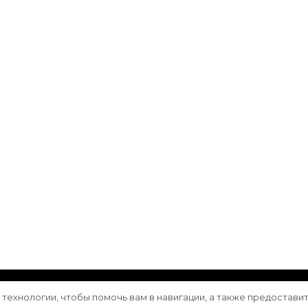
ащищены.
Vilva | Разработана
Blossom Themes
. Сайт работа
е технологии, чтобы помочь вам в навигации, а также предостави