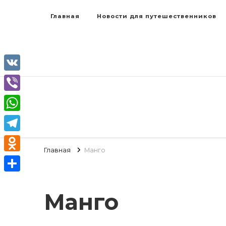
Главная
Новости для путешественников
VK
Viber
WhatsApp
Telegram
Главная
Манго
Odnoklassniki
Отправить
Манго