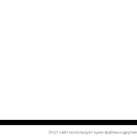
© Авторское право 2026
Arktika
. Все права з
Этот сайт использует куки-файлы и други