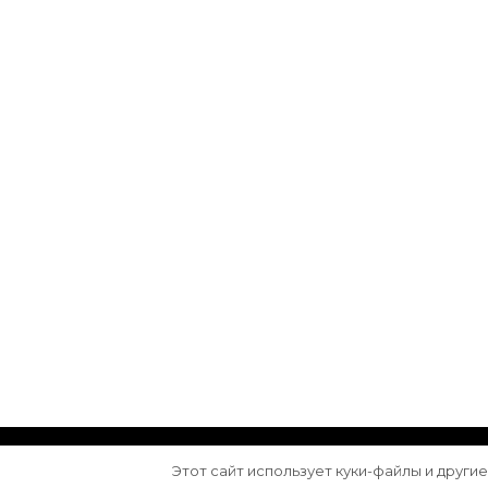
© Авторское право 2026
Arktika
. Все права з
Этот сайт использует куки-файлы и други