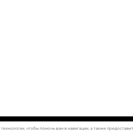
ащищены.
Vilva | Разработана
Blossom Themes
. Сайт работа
е технологии, чтобы помочь вам в навигации, а также предостави