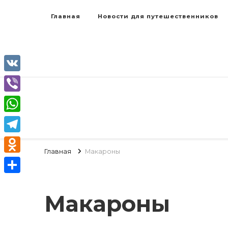
Главная
Новости для путешественников
VK
Viber
WhatsApp
Telegram
Главная
Макароны
Odnoklassniki
Отправить
Макароны