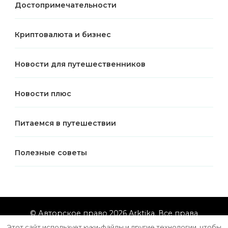
Достопримечательности
Криптовалюта и бизнес
Новости для путешественников
Новости плюс
Питаемся в путешествии
Полезные советы
© Авторское право 2026
Arktika
. Все права
защищены.
Vilva | Разработана
Blossom Themes
.
Этот сайт использует куки-файлы и другие технологии, чтобы