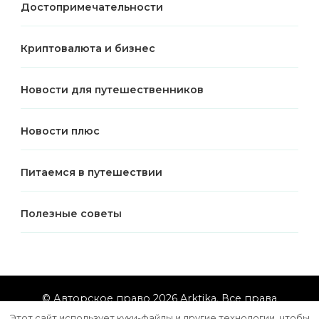
Достопримечательности
Криптовалюта и бизнес
Новости для путешественников
Новости плюс
Питаемся в путешествии
Полезные советы
© Авторское право 2026
Arktika
. Все права
защищены.
Vilva | Разработана
Blossom Themes
.
Этот сайт использует куки-файлы и другие технологии, чтобы