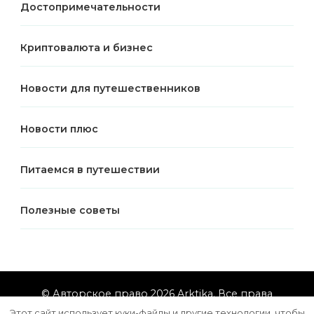
Достопримечательности
Криптовалюта и бизнес
Новости для путешественников
Новости плюс
Питаемся в путешествии
Полезные советы
© Авторское право 2026
Arktika
. Все права
защищены.
Vilva | Разработана
Blossom Themes
.
Этот сайт использует куки-файлы и другие технологии, чтобы