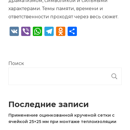
драматизмом, символикой и сильными
характерами. Темы памяти, времени и
ответственности проходят через весь сюжет.
VK
Viber
WhatsApp
Telegram
Odnoklassniki
Отправить
Поиск
П
Последние записи
Применение оцинкованной крученой сетки с
ячейкой 25×25 мм при монтаже теплоизоляции