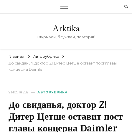
Arktika
Открывай, блуждай, повторяй
Главная
Авторубрика
До свиданья, доктор Z! Дитер Цетше оставит пост главы
концерна Daimler
9 ИЮЛЯ 2021
АВТОРУБРИКА
До свиданья, доктор Z!
Дитер Цетше оставит пост
главы концерна Daimler