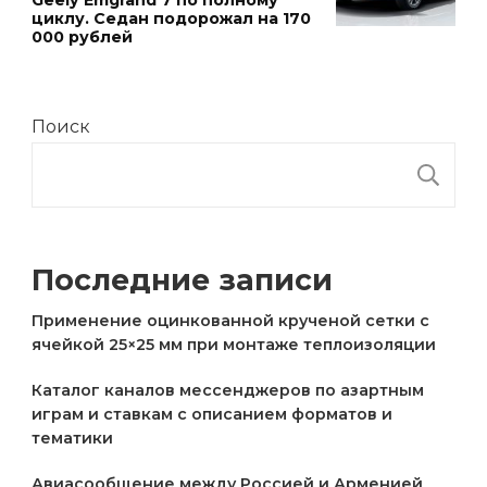
Geely Emgrand 7 по полному
циклу. Седан подорожал на 170
000 рублей
Поиск
П
Последние записи
Применение оцинкованной крученой сетки с
ячейкой 25×25 мм при монтаже теплоизоляции
Каталог каналов мессенджеров по азартным
играм и ставкам с описанием форматов и
тематики
Авиасообщение между Россией и Арменией