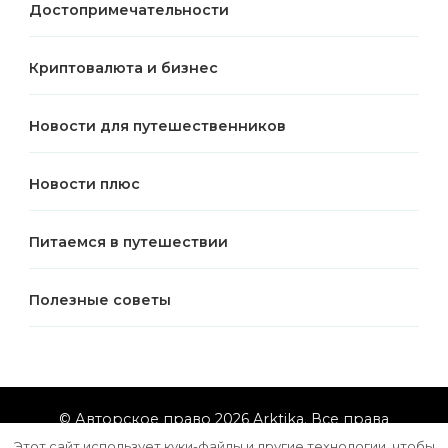
Достопримечательности
Криптовалюта и бизнес
Новости для путешественников
Новости плюс
Питаемся в путешествии
Полезные советы
© Авторское право 2026
Arktika
. Все права
защищены.
Vilva | Разработана
Blossom Themes
.
Этот сайт использует куки-файлы и другие технологии, чтобы