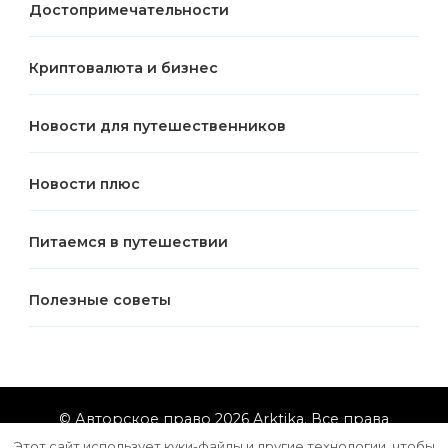
Достопримечательности
Криптовалюта и бизнес
Новости для путешественников
Новости плюс
Питаемся в путешествии
Полезные советы
© Авторское право 2026
Arktika
. Все права
защищены.
Vilva | Разработана
Blossom Themes
.
Этот сайт использует куки-файлы и другие технологии, чтобы